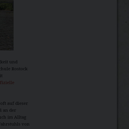
gkeit und
chule Rostock
it
fizielle
ft auf dieser
ß an der
ch im Alltag
 Fahrstuhls von