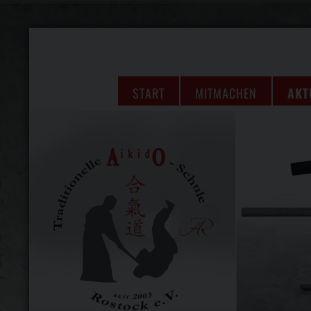
START
MITMACHEN
AKT