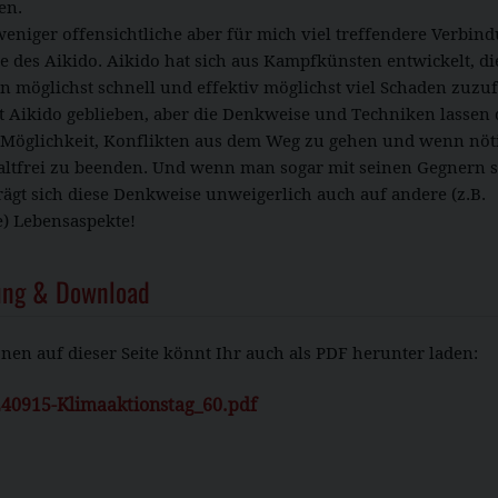
en.
 weniger offensichtliche aber für mich viel treffendere Verbind
e des Aikido. Aikido hat sich aus Kampfkünsten entwickelt, die
n möglichst schnell und effektiv möglichst viel Schaden zuzu
st Aikido geblieben, aber die Denkweise und Techniken lassen
Möglichkeit, Konflikten aus dem Weg zu gehen und wenn nöti
altfrei zu beenden. Und wenn man sogar mit seinen Gegnern s
ägt sich diese Denkweise unweigerlich auch auf andere (z.B.
e) Lebensaspekte!
ung & Download
nen auf dieser Seite könnt Ihr auch als PDF herunter laden:
40915-Klimaaktionstag_60.pdf