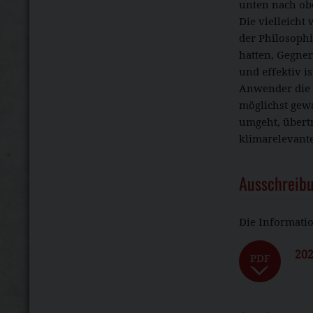
unten nach ob
Die vielleicht
der Philosophi
hatten, Gegner
und effektiv i
Anwender die 
möglichst gew
umgeht, übertr
klimarelevant
Ausschreib
Die Informatio
202
PDF