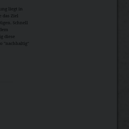
ung liegt in
 das Ziel
fügen. Schnell
 dem
g diese
o "nachhaltig"