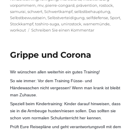
vorpommern
,
mv
,
pierre-congard
,
prävention
,
rostock
,
samurai
,
schwert
,
Schwertkampf
,
selbstbehauptung
,
Selbstbewusstsein
,
Selbstverteidigung
,
selfdefense
,
Sport
,
Stockkampf
,
toshiro-suga
,
unirostock
,
warnemünde
,
zu
workout
Schreiben Sie einen Kommentar
Traditionelle
Aikidoschule
in
Grippe und Corona
den
Weihnachtsferien
geschlossen.
Wir wünschen allen weiterhin ein gutes Training!
So wie immer: Vor dem Training Füsse- und
Händewaschen nicht vergessen! Wenn man krank ist bleibt
man Zuhause.
Speziell beim Kindertraining: Kinder darauf hinweisen, dass
sie in die Armbeuge husten/niesen sollen. Das sollten sie
schon vom normalen Schulunterricht her kennen.
Prüft Eure Reisepläne und geht verantwortungsvoll mit dem