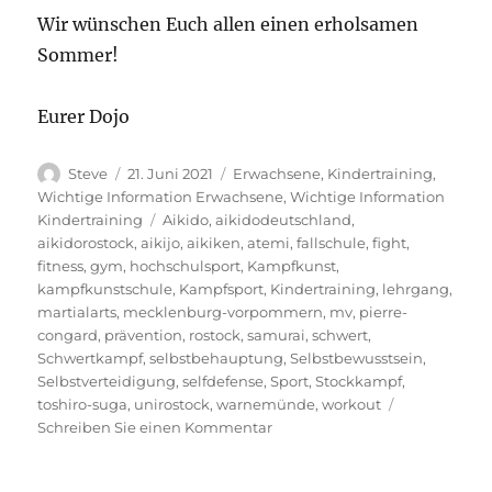
Wir wünschen Euch allen einen erholsamen
Sommer!
Eurer Dojo
Autor
Veröffentlicht
Kategorien
Steve
21. Juni 2021
Erwachsene
,
Kindertraining
,
am
Wichtige Information Erwachsene
,
Wichtige Information
Schlagwörter
Kindertraining
Aikido
,
aikidodeutschland
,
aikidorostock
,
aikijo
,
aikiken
,
atemi
,
fallschule
,
fight
,
fitness
,
gym
,
hochschulsport
,
Kampfkunst
,
kampfkunstschule
,
Kampfsport
,
Kindertraining
,
lehrgang
,
martialarts
,
mecklenburg-vorpommern
,
mv
,
pierre-
congard
,
prävention
,
rostock
,
samurai
,
schwert
,
Schwertkampf
,
selbstbehauptung
,
Selbstbewusstsein
,
Selbstverteidigung
,
selfdefense
,
Sport
,
Stockkampf
,
toshiro-suga
,
unirostock
,
warnemünde
,
workout
zu
Schreiben Sie einen Kommentar
Training
in