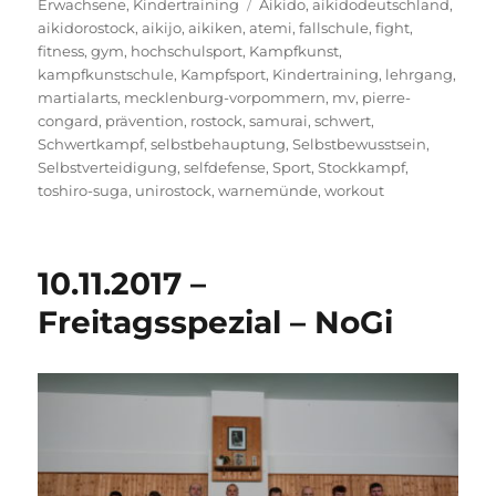
am
Schlagwörter
Erwachsene
,
Kindertraining
Aikido
,
aikidodeutschland
,
aikidorostock
,
aikijo
,
aikiken
,
atemi
,
fallschule
,
fight
,
fitness
,
gym
,
hochschulsport
,
Kampfkunst
,
kampfkunstschule
,
Kampfsport
,
Kindertraining
,
lehrgang
,
martialarts
,
mecklenburg-vorpommern
,
mv
,
pierre-
congard
,
prävention
,
rostock
,
samurai
,
schwert
,
Schwertkampf
,
selbstbehauptung
,
Selbstbewusstsein
,
Selbstverteidigung
,
selfdefense
,
Sport
,
Stockkampf
,
toshiro-suga
,
unirostock
,
warnemünde
,
workout
10.11.2017 –
Freitagsspezial – NoGi