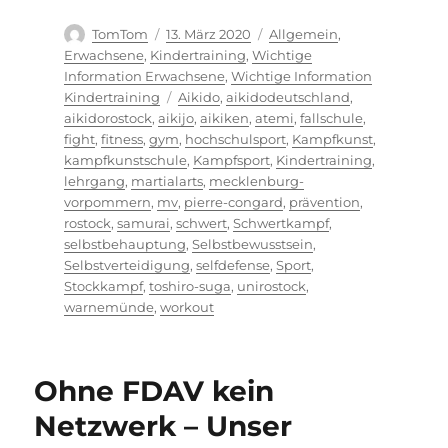
Autor
Veröffentlicht
Kategorien
TomTom
13. März 2020
Allgemein
,
am
Erwachsene
,
Kindertraining
,
Wichtige
Information Erwachsene
,
Wichtige Information
Schlagwörter
Kindertraining
Aikido
,
aikidodeutschland
,
aikidorostock
,
aikijo
,
aikiken
,
atemi
,
fallschule
,
fight
,
fitness
,
gym
,
hochschulsport
,
Kampfkunst
,
kampfkunstschule
,
Kampfsport
,
Kindertraining
,
lehrgang
,
martialarts
,
mecklenburg-
vorpommern
,
mv
,
pierre-congard
,
prävention
,
rostock
,
samurai
,
schwert
,
Schwertkampf
,
selbstbehauptung
,
Selbstbewusstsein
,
Selbstverteidigung
,
selfdefense
,
Sport
,
Stockkampf
,
toshiro-suga
,
unirostock
,
warnemünde
,
workout
Ohne FDAV kein
Netzwerk – Unser