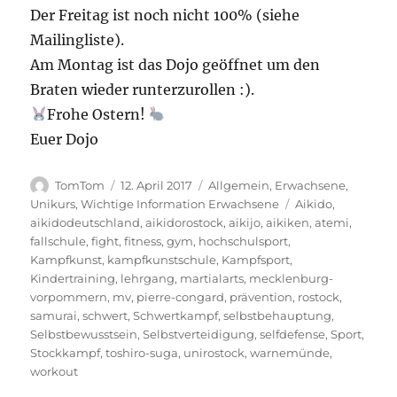
Der Freitag ist noch nicht 100% (siehe
Mailingliste).
Am Montag ist das Dojo geöffnet um den
Braten wieder runterzurollen :).
Frohe Ostern!
Euer Dojo
Autor
Veröffentlicht
Kategorien
TomTom
12. April 2017
Allgemein
,
Erwachsene
,
am
Schlagwörter
Unikurs
,
Wichtige Information Erwachsene
Aikido
,
aikidodeutschland
,
aikidorostock
,
aikijo
,
aikiken
,
atemi
,
fallschule
,
fight
,
fitness
,
gym
,
hochschulsport
,
Kampfkunst
,
kampfkunstschule
,
Kampfsport
,
Kindertraining
,
lehrgang
,
martialarts
,
mecklenburg-
vorpommern
,
mv
,
pierre-congard
,
prävention
,
rostock
,
samurai
,
schwert
,
Schwertkampf
,
selbstbehauptung
,
Selbstbewusstsein
,
Selbstverteidigung
,
selfdefense
,
Sport
,
Stockkampf
,
toshiro-suga
,
unirostock
,
warnemünde
,
workout