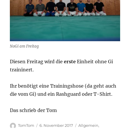
NoGi am Freitag
Diesen Freitag wird die
erste
Einheit ohne Gi
traininert.
Ihr benötigt eine Trainingshose (da geht auch
die vom Gi) und ein Rashguard oder T-Shirt.
Das schrieb der Tom
Autor
Veröffentlicht
Kategorien
TomTom
6. November 2017
Allgemein
,