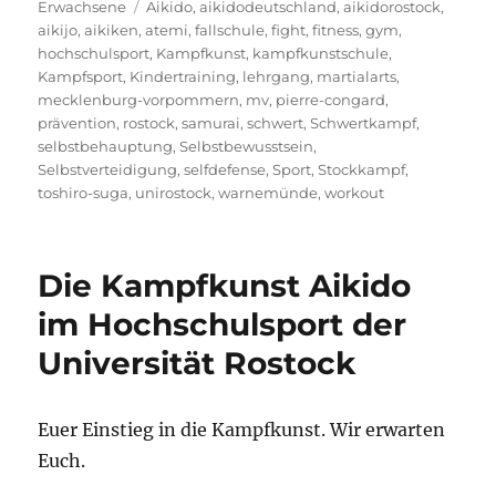
am
Schlagwörter
Erwachsene
Aikido
,
aikidodeutschland
,
aikidorostock
,
aikijo
,
aikiken
,
atemi
,
fallschule
,
fight
,
fitness
,
gym
,
hochschulsport
,
Kampfkunst
,
kampfkunstschule
,
Kampfsport
,
Kindertraining
,
lehrgang
,
martialarts
,
mecklenburg-vorpommern
,
mv
,
pierre-congard
,
prävention
,
rostock
,
samurai
,
schwert
,
Schwertkampf
,
selbstbehauptung
,
Selbstbewusstsein
,
Selbstverteidigung
,
selfdefense
,
Sport
,
Stockkampf
,
toshiro-suga
,
unirostock
,
warnemünde
,
workout
Die Kampfkunst Aikido
im Hochschulsport der
Universität Rostock
Euer Einstieg in die Kampfkunst. Wir erwarten
Euch.