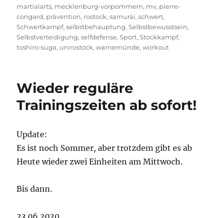
martialarts
,
mecklenburg-vorpommern
,
mv
,
pierre-
congard
,
prävention
,
rostock
,
samurai
,
schwert
,
Schwertkampf
,
selbstbehauptung
,
Selbstbewusstsein
,
Selbstverteidigung
,
selfdefense
,
Sport
,
Stockkampf
,
toshiro-suga
,
unirostock
,
warnemünde
,
workout
Wieder reguläre
Trainingszeiten ab sofort!
Update:
Es ist noch Sommer, aber trotzdem gibt es ab
Heute wieder zwei Einheiten am Mittwoch.
Bis dann.
23.06.2020