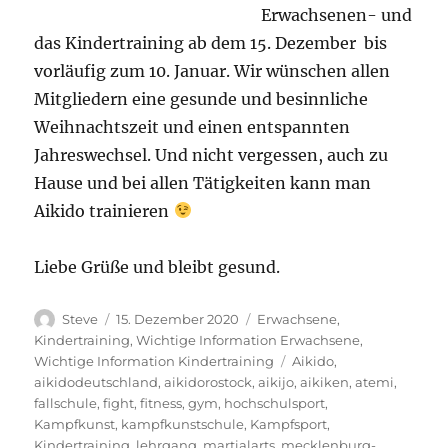
Erwachsenen- und
das Kindertraining ab dem 15. Dezember bis
vorläufig zum 10. Januar. Wir wünschen allen
Mitgliedern eine gesunde und besinnliche
Weihnachtszeit und einen entspannten
Jahreswechsel. Und nicht vergessen, auch zu
Hause und bei allen Tätigkeiten kann man
Aikido trainieren
Liebe Grüße und bleibt gesund.
Autor
Veröffentlicht
Kategorien
Steve
15. Dezember 2020
Erwachsene
,
am
Kindertraining
,
Wichtige Information Erwachsene
,
Schlagwörter
Wichtige Information Kindertraining
Aikido
,
aikidodeutschland
,
aikidorostock
,
aikijo
,
aikiken
,
atemi
,
fallschule
,
fight
,
fitness
,
gym
,
hochschulsport
,
Kampfkunst
,
kampfkunstschule
,
Kampfsport
,
Kindertraining
,
lehrgang
,
martialarts
,
mecklenburg-