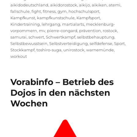
aikidodeutschland
,
aikidorostock
,
aikijo
,
aikiken
,
atemi
,
fallschule
,
fight
,
fitness
,
gym
,
hochschulsport
,
Kampfkunst
,
kampfkunstschule
,
Kampfsport
,
Kindertraining
,
lehrgang
,
martialarts
,
mecklenburg-
vorpommern
,
mv
,
pierre-congard
,
prävention
,
rostock
,
samurai
,
schwert
,
Schwertkampf
,
selbstbehauptung
,
Selbstbewusstsein
,
Selbstverteidigung
,
selfdefense
,
Sport
,
Stockkampf
,
toshiro-suga
,
unirostock
,
warnemünde
,
workout
Vorabinfo – Betrieb des
Dojos in den nächsten
Wochen