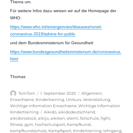
Thema um.
Für weitere Infos dazu weisen wir auf die Homepage der
WHO:
https://www.who.int/emergencies/diseases/novel-
coronavirus-2019/advice-for-public
und dem Bundesministerium für Gesundheit:
https://www.bundesgesundheitsministerium.de/coronavirus.
html
Thomas
Autor
Veröffentlicht
Kategorien
TomTom
1. September 2020
Allgemein
,
am
Erwachsene
,
Kindertraining
,
Unikurs
,
Veranstaltung
,
Wichtige Information Erwachsene
,
Wichtige Information
Schlagwörter
Kindertraining
Aikido
,
aikidodeutschland
,
aikidorostock
,
aikijo
,
aikiken
,
atemi
,
fallschule
,
fight
,
fitness
,
gym
,
hochschulsport
,
Kampfkunst
,
kampfkunstschule
,
Kampfsport
,
Kindertraining
,
lehrgang
,