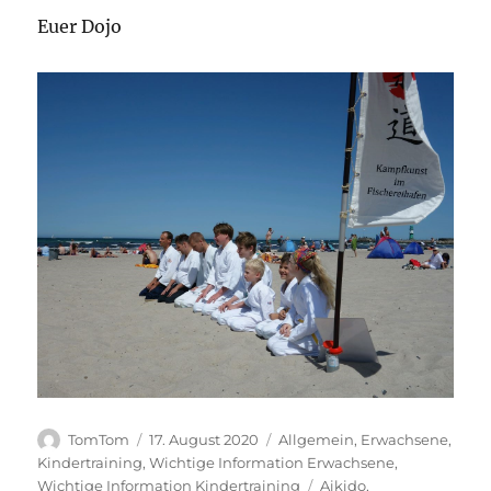
Euer Dojo
Autor
Veröffentlicht
Kategorien
TomTom
17. August 2020
Allgemein
,
Erwachsene
,
am
Kindertraining
,
Wichtige Information Erwachsene
,
Schlagwörter
Wichtige Information Kindertraining
Aikido
,