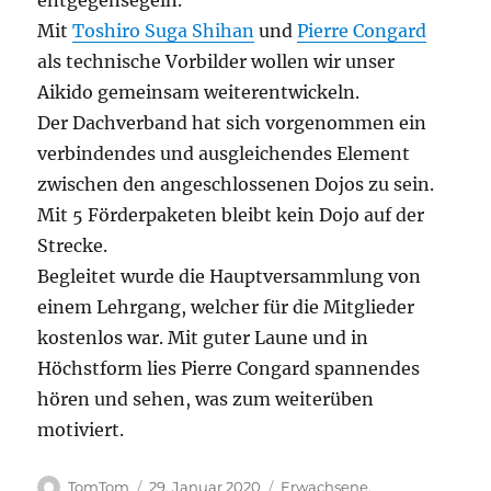
entgegensegeln.
Mit
Toshiro Suga Shihan
und
Pierre Congard
als technische Vorbilder wollen wir unser
Aikido gemeinsam weiterentwickeln.
Der Dachverband hat sich vorgenommen ein
verbindendes und ausgleichendes Element
zwischen den angeschlossenen Dojos zu sein.
Mit 5 Förderpaketen bleibt kein Dojo auf der
Strecke.
Begleitet wurde die Hauptversammlung von
einem Lehrgang, welcher für die Mitglieder
kostenlos war. Mit guter Laune und in
Höchstform lies Pierre Congard spannendes
hören und sehen, was zum weiterüben
motiviert.
Autor
Veröffentlicht
Kategorien
TomTom
29. Januar 2020
Erwachsene
,