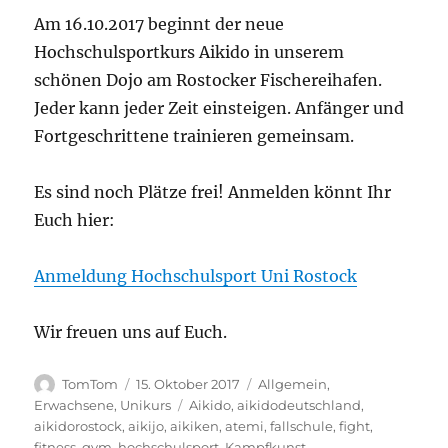
Am 16.10.2017 beginnt der neue
Hochschulsportkurs Aikido in unserem
schönen Dojo am Rostocker Fischereihafen.
Jeder kann jeder Zeit einsteigen. Anfänger und
Fortgeschrittene trainieren gemeinsam.
Es sind noch Plätze frei! Anmelden könnt Ihr
Euch hier:
Anmeldung Hochschulsport Uni Rostock
Wir freuen uns auf Euch.
Autor
Veröffentlicht
Kategorien
TomTom
15. Oktober 2017
Allgemein
,
am
Schlagwörter
Erwachsene
,
Unikurs
Aikido
,
aikidodeutschland
,
aikidorostock
,
aikijo
,
aikiken
,
atemi
,
fallschule
,
fight
,
fitness
,
gym
,
hochschulsport
,
Kampfkunst
,