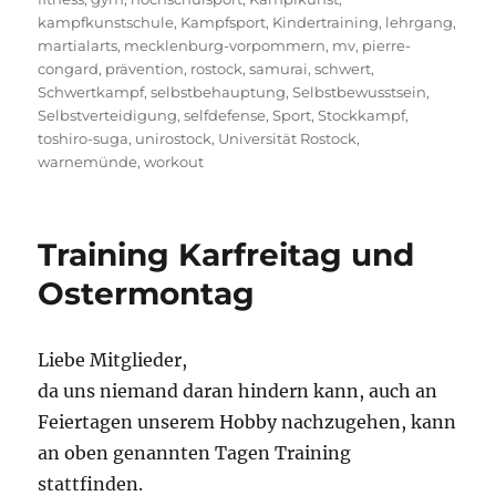
kampfkunstschule
,
Kampfsport
,
Kindertraining
,
lehrgang
,
martialarts
,
mecklenburg-vorpommern
,
mv
,
pierre-
congard
,
prävention
,
rostock
,
samurai
,
schwert
,
Schwertkampf
,
selbstbehauptung
,
Selbstbewusstsein
,
Selbstverteidigung
,
selfdefense
,
Sport
,
Stockkampf
,
toshiro-suga
,
unirostock
,
Universität Rostock
,
warnemünde
,
workout
Training Karfreitag und
Ostermontag
Liebe Mitglieder,
da uns niemand daran hindern kann, auch an
Feiertagen unserem Hobby nachzugehen, kann
an oben genannten Tagen Training
stattfinden.