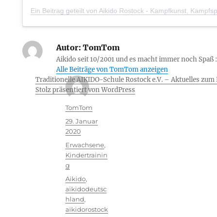
Autor:
TomTom
Aikido seit 10/2001 und es macht immer noch Spaß :
Alle Beiträge von TomTom anzeigen
Traditionelle AIKIDO-Schule Rostock e.V. – Aktuelles zu
Stolz präsentiert von WordPress
Autor
TomTom
Veröffentlicht
29. Januar
am
2020
Kategorien
Erwachsene
,
Kindertrainin
g
Schlagwörter
Aikido
,
aikidodeutsc
hland
,
aikidorostock