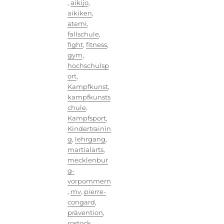
,
aikijo
,
aikiken
,
atemi
,
fallschule
,
fight
,
fitness
,
gym
,
hochschulsp
ort
,
Kampfkunst
,
kampfkunsts
chule
,
Kampfsport
,
Kindertrainin
g
,
lehrgang
,
martialarts
,
mecklenbur
g-
vorpommern
,
mv
,
pierre-
congard
,
prävention
,
rostock
,