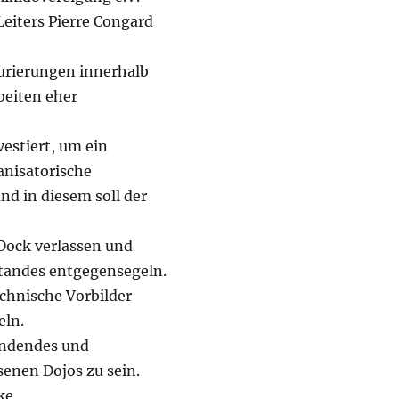
eiters Pierre Congard
turierungen innerhalb
beiten eher
vestiert, um ein
anisatorische
nd in diesem soll der
Dock verlassen und
tandes entgegensegeln.
echnische Vorbilder
eln.
indendes und
enen Dojos zu sein.
ke.