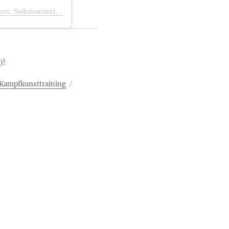
Ein Beitrag geteilt von Aikido Rostock - Kampfkunst, Kampfsport, Selbstverteidigung (@aikidoschule_rostock)
)!
m Kampfkunsttraining