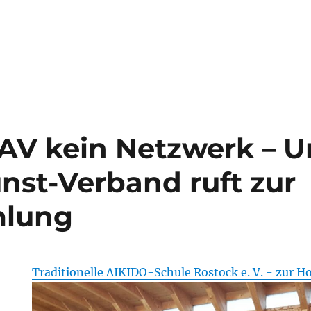
ule Rostock e.V. – Aktuelles z
otraining sowie Veranstaltungen der Kinder und Erwachsenen
V kein Netzwerk – U
st-Verband ruft zur
lung
Traditionelle AIKIDO-Schule Rostock e. V. - zur 