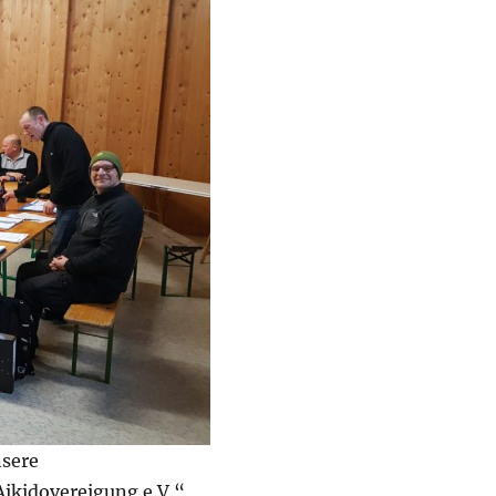
nsere
ikidovereigung e.V.“