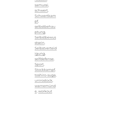
samurai
,
schwert
,
Schwertkam
pf
,
selbstbehau
ptung
,
Selbstbewus
stsein
,
Selbstverteid
igung
,
selfdefense
,
Sport
,
Stockkampf
,
toshiro-suga
,
unirostock
,
warnemünd
e
,
workout