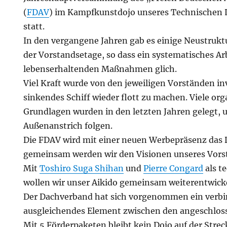
(
FDAV
) im Kampfkunstdojo unseres Technischen L
statt.
In den vergangene Jahren gab es einige Neustruk
der Vorstandsetage, so dass ein systematisches Ar
lebenserhaltenden Maßnahmen glich.
Viel Kraft wurde von den jeweiligen Vorständen in
sinkendes Schiff wieder flott zu machen. Viele org
Grundlagen wurden in den letzten Jahren gelegt, u
Außenanstrich folgen.
Die FDAV wird mit einer neuen Werbepräsenz das 
gemeinsam werden wir den Visionen unseres Vors
Mit
Toshiro Suga Shihan
und
Pierre Congard
als t
wollen wir unser Aikido gemeinsam weiterentwick
Der Dachverband hat sich vorgenommen ein verb
ausgleichendes Element zwischen den angeschloss
Mit 5 Förderpaketen bleibt kein Dojo auf der Strec