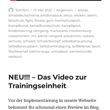
Autor
Veröffentlicht
Kategorien
Schlagwörter
TomTom
17. Mai 2022
Allgemein
Aikido
,
am
aikidodeutschland
,
aikidorostock
,
aikijo
,
aikiken
,
atemi
,
fallschule
,
fight
,
fitness
,
gym
,
hochschulsport
,
Kampfkunst
,
kampfkunstschule
,
Kampfsport
,
Kindertraining
,
lehrgang
,
martialarts
,
mecklenburg-
vorpommern
,
mv
,
pierre-congard
,
prävention
,
rostock
,
samurai
,
schwert
,
Schwertkampf
,
selbstbehauptung
,
Selbstbewusstsein
,
Selbstverteidigung
,
selfdefense
,
Sport
,
Stockkampf
,
toshiro-suga
,
unirostock
,
warnemünde
,
workout
NEU!!! – Das Video zur
Trainingseinheit
Vor der Implementierung in unsere Webseite
bekommt Ihr schonmal einen Preview im Blog.