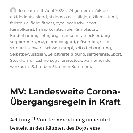
Autor
Veröffentlicht
Kategorien
Schlagwörter
TomTom
11. April 2022
Allgemein
Aikido
,
am
aikidodeutschland
,
aikidorostock
,
aikijo
,
aikiken
,
atemi
,
fallschule
,
fight
,
fitness
,
gym
,
hochschulsport
,
Kampfkunst
,
kampfkunstschule
,
Kampfsport
,
Kindertraining
,
lehrgang
,
martialarts
,
mecklenburg-
vorpommern
,
mv
,
pierre-congard
,
prävention
,
rostock
,
samurai
,
schwert
,
Schwertkampf
,
selbstbehauptung
,
Selbstbewusstsein
,
Selbstverteidigung
,
selfdefense
,
Sport
,
Stockkampf
,
toshiro-suga
,
unirostock
,
warnemünde
,
zu
workout
Schreiben Sie einen Kommentar
Jetzt
Anmelden
und
MV: Landesweite Corona-
günstig
schnuppern
Übergangsregeln in Kraft
–
Kampfkunst
im
Achtung!!! Von der Verordnung unberührt
Hochschulsport
besteht in den Räumen des Dojos eine