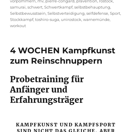
vorpommern
,
mv
,
pierre-congard
,
prävention
,
rostock
,
samurai
,
schwert
,
Schwertkampf
,
selbstbehauptung
,
Selbstbewusstsein
,
Selbstverteidigung
,
selfdefense
,
Sport
,
Stockkampf
,
toshiro-suga
,
unirostock
,
warnemünde
,
workout
4 WOCHEN Kampfkunst
zum Reinschnuppern
Probetraining für
Anfänger und
Erfahrungsträger
KAMPFKUNST UND KAMPFSPORT
SIND NICHT DAS GLEICHE, ABER