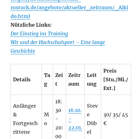
rostock.de/angebote/aktueller_zeitraum/_Aiki
do.html
Nützliche Links:
Der Einstieg ins Training
Wir und der Hochschulsport – Eine lange
Geschichte
Preis
Ta
Zei
Zeitr
Leit
Details
[Stu./Mi./
g
t
aum
ung
Ext.]
18:
Anfänger
Stev
30
16.10.
&
M
e
30/ 35/ 45
-
-
Fortgesch
o
Düb
€
20:
22.01.
rittene
el
00