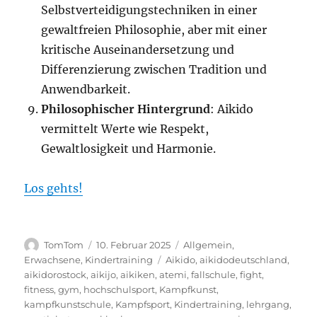
Selbstverteidigungstechniken in einer
gewaltfreien Philosophie, aber mit einer
k
ritische Auseinandersetzung und
Differenzierung zwischen Tradition und
Anwendbarkeit.
Philosophischer Hintergrund
: Aikido
vermittelt Werte wie Respekt,
Gewaltlosigkeit und Harmonie
.
Los gehts!
Autor
Veröffentlicht
Kategorien
TomTom
10. Februar 2025
Allgemein
,
am
Schlagwörter
Erwachsene
,
Kindertraining
Aikido
,
aikidodeutschland
,
aikidorostock
,
aikijo
,
aikiken
,
atemi
,
fallschule
,
fight
,
fitness
,
gym
,
hochschulsport
,
Kampfkunst
,
kampfkunstschule
,
Kampfsport
,
Kindertraining
,
lehrgang
,