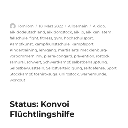
Autor
Veröffentlicht
Kategorien
Schlagwörter
TomTom
18. März 2022
Allgemein
Aikido
,
am
aikidodeutschland
,
aikidorostock
,
aikijo
,
aikiken
,
atemi
,
fallschule
,
fight
,
fitness
,
gym
,
hochschulsport
,
Kampfkunst
,
kampfkunstschule
,
Kampfsport
,
Kindertraining
,
lehrgang
,
martialarts
,
mecklenburg-
vorpommern
,
mv
,
pierre-congard
,
prävention
,
rostock
,
samurai
,
schwert
,
Schwertkampf
,
selbstbehauptung
,
Selbstbewusstsein
,
Selbstverteidigung
,
selfdefense
,
Sport
,
Stockkampf
,
toshiro-suga
,
unirostock
,
warnemünde
,
workout
Status: Konvoi
Flüchtlingshilfe