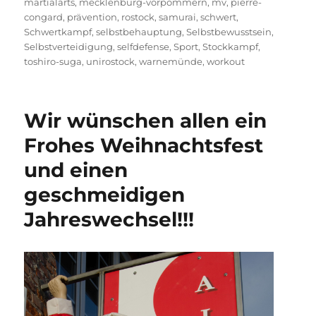
martialarts
,
mecklenburg-vorpommern
,
mv
,
pierre-
congard
,
prävention
,
rostock
,
samurai
,
schwert
,
Schwertkampf
,
selbstbehauptung
,
Selbstbewusstsein
,
Selbstverteidigung
,
selfdefense
,
Sport
,
Stockkampf
,
toshiro-suga
,
unirostock
,
warnemünde
,
workout
Wir wünschen allen ein
Frohes Weihnachtsfest
und einen
geschmeidigen
Jahreswechsel!!!