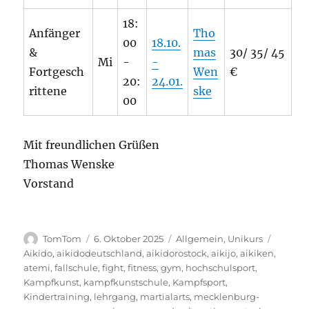
18:
Anfänger
Tho
00
18.10.
&
mas
30/ 35/ 45
Mi
-
-
Fortgesch
Wen
€
20:
24.01.
rittene
ske
00
Mit freundlichen Grüßen
Thomas Wenske
Vorstand
Autor
Veröffentlicht
Kategorien
Schlag
TomTom
6. Oktober 2025
Allgemein
,
Unikurs
am
Aikido
,
aikidodeutschland
,
aikidorostock
,
aikijo
,
aikiken
,
atemi
,
fallschule
,
fight
,
fitness
,
gym
,
hochschulsport
,
Kampfkunst
,
kampfkunstschule
,
Kampfsport
,
Kindertraining
,
lehrgang
,
martialarts
,
mecklenburg-