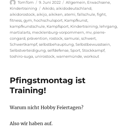
Autor
Veröffentlicht
Kategorien
TomTom
9. Juni 2022
Allgemein
,
Erwachsene
,
am
Schlagwörter
Kindertraining
Aikido
,
aikidodeutschland
,
aikidorostock
,
aikijo
,
aikiken
,
atemi
,
fallschule
,
fight
,
fitness
,
gym
,
hochschulsport
,
Kampfkunst
,
kampfkunstschule
,
Kampfsport
,
Kindertraining
,
lehrgang
,
martialarts
,
mecklenburg-vorpommern
,
mv
,
pierre-
congard
,
prävention
,
rostock
,
samurai
,
schwert
,
Schwertkampf
,
selbstbehauptung
,
Selbstbewusstsein
,
Selbstverteidigung
,
selfdefense
,
Sport
,
Stockkampf
,
toshiro-suga
,
unirostock
,
warnemünde
,
workout
Pfingstmontag ist
Training!
Warum nicht Hobby Feiertagen?
Also wir haben auf.