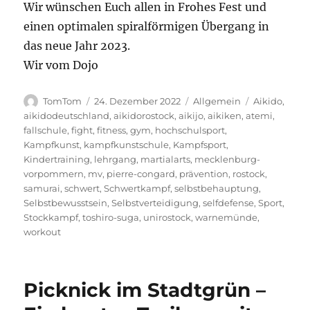
Wir wünschen Euch allen in Frohes Fest und
einen optimalen spiralförmigen Übergang in
das neue Jahr 2023.
Wir vom Dojo
Autor
Veröffentlicht
Kategorien
Schlagwörte
TomTom
24. Dezember 2022
Allgemein
Aikido
,
am
aikidodeutschland
,
aikidorostock
,
aikijo
,
aikiken
,
atemi
,
fallschule
,
fight
,
fitness
,
gym
,
hochschulsport
,
Kampfkunst
,
kampfkunstschule
,
Kampfsport
,
Kindertraining
,
lehrgang
,
martialarts
,
mecklenburg-
vorpommern
,
mv
,
pierre-congard
,
prävention
,
rostock
,
samurai
,
schwert
,
Schwertkampf
,
selbstbehauptung
,
Selbstbewusstsein
,
Selbstverteidigung
,
selfdefense
,
Sport
,
Stockkampf
,
toshiro-suga
,
unirostock
,
warnemünde
,
workout
Picknick im Stadtgrün –