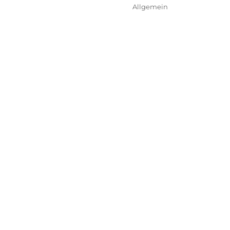
am
Kategorien
Allgemein