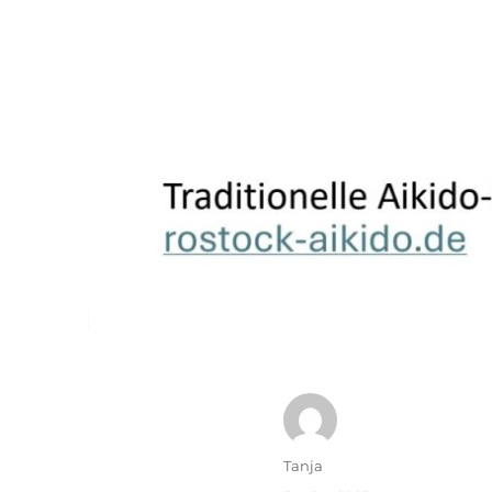
Autor
Tanja