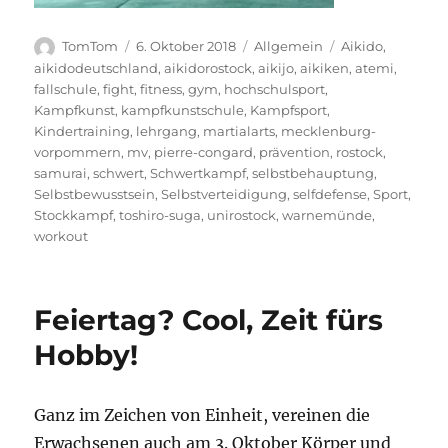
Autor
Veröffentlicht
Kategorien
Schlagwörter
TomTom
6. Oktober 2018
Allgemein
Aikido
,
am
aikidodeutschland
,
aikidorostock
,
aikijo
,
aikiken
,
atemi
,
fallschule
,
fight
,
fitness
,
gym
,
hochschulsport
,
Kampfkunst
,
kampfkunstschule
,
Kampfsport
,
Kindertraining
,
lehrgang
,
martialarts
,
mecklenburg-
vorpommern
,
mv
,
pierre-congard
,
prävention
,
rostock
,
samurai
,
schwert
,
Schwertkampf
,
selbstbehauptung
,
Selbstbewusstsein
,
Selbstverteidigung
,
selfdefense
,
Sport
,
Stockkampf
,
toshiro-suga
,
unirostock
,
warnemünde
,
workout
Feiertag? Cool, Zeit fürs
Hobby!
Ganz im Zeichen von Einheit, vereinen die
Erwachsenen auch am 3. Oktober Körper und