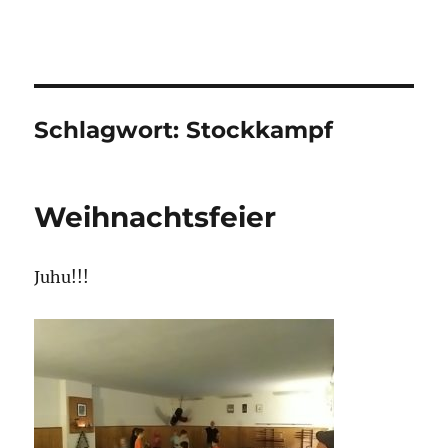
Traditionelle AIKIDO-Schule
Rostock e.V. – Aktuelles zum
Kampfkunsttraining
Schlagwort:
Stockkampf
Weihnachtsfeier
Juhu!!!