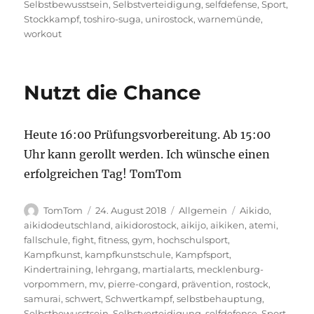
Selbstbewusstsein
,
Selbstverteidigung
,
selfdefense
,
Sport
,
Stockkampf
,
toshiro-suga
,
unirostock
,
warnemünde
,
workout
Nutzt die Chance
Heute 16:00 Prüfungsvorbereitung. Ab 15:00
Uhr kann gerollt werden. Ich wünsche einen
erfolgreichen Tag! TomTom
Autor
Veröffentlicht
Kategorien
Schlagwörter
TomTom
24. August 2018
Allgemein
Aikido
,
am
aikidodeutschland
,
aikidorostock
,
aikijo
,
aikiken
,
atemi
,
fallschule
,
fight
,
fitness
,
gym
,
hochschulsport
,
Kampfkunst
,
kampfkunstschule
,
Kampfsport
,
Kindertraining
,
lehrgang
,
martialarts
,
mecklenburg-
vorpommern
,
mv
,
pierre-congard
,
prävention
,
rostock
,
samurai
,
schwert
,
Schwertkampf
,
selbstbehauptung
,
Selbstbewusstsein
,
Selbstverteidigung
,
selfdefense
,
Sport
,