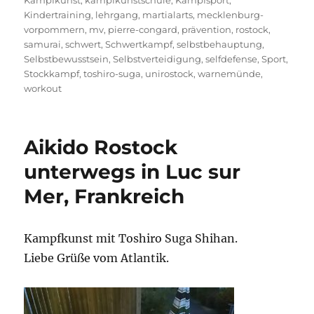
Kampfkunst
,
kampfkunstschule
,
Kampfsport
,
Kindertraining
,
lehrgang
,
martialarts
,
mecklenburg-
vorpommern
,
mv
,
pierre-congard
,
prävention
,
rostock
,
samurai
,
schwert
,
Schwertkampf
,
selbstbehauptung
,
Selbstbewusstsein
,
Selbstverteidigung
,
selfdefense
,
Sport
,
Stockkampf
,
toshiro-suga
,
unirostock
,
warnemünde
,
workout
Aikido Rostock
unterwegs in Luc sur
Mer, Frankreich
Kampfkunst mit Toshiro Suga Shihan.
Liebe Grüße vom Atlantik.