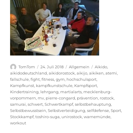
Autor
Veröffentlicht
Kategorien
Schlagwörter
TomTom
24. Juli 2018
Allgemein
Aikido
,
am
aikidodeutschland
,
aikidorostock
,
aikijo
,
aikiken
,
atemi
,
fallschule
,
fight
,
fitness
,
gym
,
hochschulsport
,
Kampfkunst
,
kampfkunstschule
,
Kampfsport
,
Kindertraining
,
lehrgang
,
martialarts
,
mecklenburg-
vorpommern
,
mv
,
pierre-congard
,
prävention
,
rostock
,
samurai
,
schwert
,
Schwertkampf
,
selbstbehauptung
,
Selbstbewusstsein
,
Selbstverteidigung
,
selfdefense
,
Sport
,
Stockkampf
,
toshiro-suga
,
unirostock
,
warnemünde
,
workout