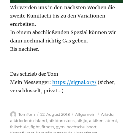
Wir werden uns in den nächsten Wochen die
zweite Kumitachi bis zu den Variationen
erarbeiten.
In einem abschließenden Spezial können wir
dann nochmal richtig Gas geben.
Bis nachher.
Das schrieb der Tom
Mein Messenger:
https://signal.org/
(sicher,
verschlüsselt, privat…)
Autor
Veröffentlicht
Kategorien
Schlagwörter
TomTom
22. August 2018
Allgemein
Aikido
,
am
aikidodeutschland
,
aikidorostock
,
aikijo
,
aikiken
,
atemi
,
fallschule
,
fight
,
fitness
,
gym
,
hochschulsport
,