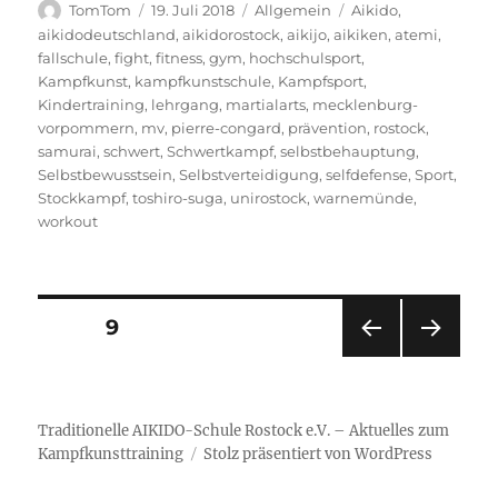
Autor
Veröffentlicht
Kategorien
Schlagwörter
TomTom
19. Juli 2018
Allgemein
Aikido
,
am
aikidodeutschland
,
aikidorostock
,
aikijo
,
aikiken
,
atemi
,
fallschule
,
fight
,
fitness
,
gym
,
hochschulsport
,
Kampfkunst
,
kampfkunstschule
,
Kampfsport
,
Kindertraining
,
lehrgang
,
martialarts
,
mecklenburg-
vorpommern
,
mv
,
pierre-congard
,
prävention
,
rostock
,
samurai
,
schwert
,
Schwertkampf
,
selbstbehauptung
,
Selbstbewusstsein
,
Selbstverteidigung
,
selfdefense
,
Sport
,
Stockkampf
,
toshiro-suga
,
unirostock
,
warnemünde
,
workout
Seitennummerierung
SEITE
9
VOR
NÄC
der
HERI
HSTE
GE
SEIT
Beiträge
SEIT
E
Traditionelle AIKIDO-Schule Rostock e.V. – Aktuelles zum
E
Kampfkunsttraining
Stolz präsentiert von WordPress