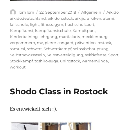
Autor
Veröffentlicht
Kategorien
Schlagwörte
TomTom
22. September 2018
Allgemein
Aikido
,
am
aikidodeutschland
,
aikidorostock
,
aikijo
,
aikiken
,
atemi
,
fallschule
,
fight
,
fitness
,
gym
,
hochschulsport
,
Kampfkunst
,
kampfkunstschule
,
Kampfsport
,
Kindertraining
,
lehrgang
,
martialarts
,
mecklenburg-
vorpommern
,
mv
,
pierre-congard
,
prävention
,
rostock
,
samurai
,
schwert
,
Schwertkampf
,
selbstbehauptung
,
Selbstbewusstsein
,
Selbstverteidigung
,
selfdefense
,
Sport
,
Stockkampf
,
toshiro-suga
,
unirostock
,
warnemünde
,
workout
Shodo Class in Rostock
Es entwickelt sich :).