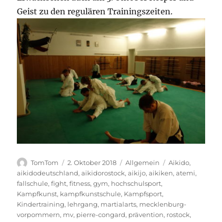
Geist zu den regulären Trainingszeiten.
Autor
Veröffentlicht
Kategorien
Schlagwörter
TomTom
2. Oktober 2018
Allgemein
Aikido
,
am
aikidodeutschland
,
aikidorostock
,
aikijo
,
aikiken
,
atemi
,
fallschule
,
fight
,
fitness
,
gym
,
hochschulsport
,
Kampfkunst
,
kampfkunstschule
,
Kampfsport
,
Kindertraining
,
lehrgang
,
martialarts
,
mecklenburg-
vorpommern
,
mv
,
pierre-congard
,
prävention
,
rostock
,