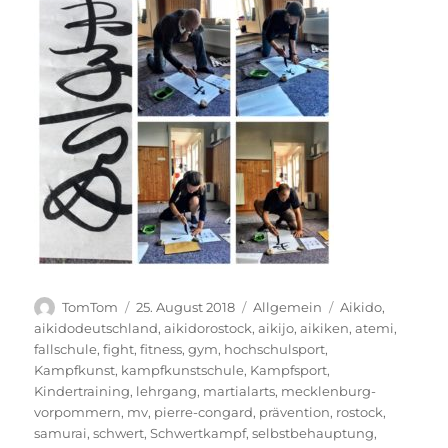
Autor
Veröffentlicht
Kategorien
Schlagwörter
TomTom
25. August 2018
Allgemein
Aikido
,
am
aikidodeutschland
,
aikidorostock
,
aikijo
,
aikiken
,
atemi
,
fallschule
,
fight
,
fitness
,
gym
,
hochschulsport
,
Kampfkunst
,
kampfkunstschule
,
Kampfsport
,
Kindertraining
,
lehrgang
,
martialarts
,
mecklenburg-
vorpommern
,
mv
,
pierre-congard
,
prävention
,
rostock
,
samurai
,
schwert
,
Schwertkampf
,
selbstbehauptung
,