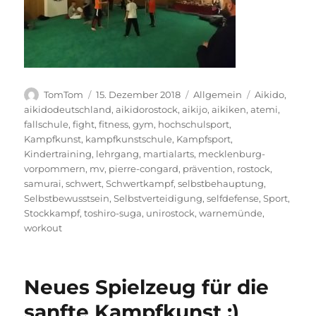
Autor
Veröffentlicht
Kategorien
Schlagwörter
TomTom
15. Dezember 2018
Allgemein
Aikido
,
am
aikidodeutschland
,
aikidorostock
,
aikijo
,
aikiken
,
atemi
,
fallschule
,
fight
,
fitness
,
gym
,
hochschulsport
,
Kampfkunst
,
kampfkunstschule
,
Kampfsport
,
Kindertraining
,
lehrgang
,
martialarts
,
mecklenburg-
vorpommern
,
mv
,
pierre-congard
,
prävention
,
rostock
,
samurai
,
schwert
,
Schwertkampf
,
selbstbehauptung
,
Selbstbewusstsein
,
Selbstverteidigung
,
selfdefense
,
Sport
,
Stockkampf
,
toshiro-suga
,
unirostock
,
warnemünde
,
workout
Neues Spielzeug für die
sanfte Kampfkunst ;)