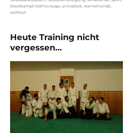
Stockkampf
,
toshiro-suga
,
unirostock
,
warnemünde
,
workout
Heute Training nicht
vergessen…