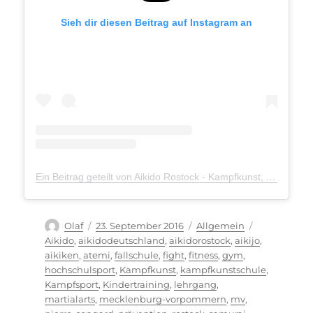
Sieh dir diesen Beitrag auf Instagram an
Ein Beitrag geteilt von Aikido Rostock - Kampfkunst, Kampfsport, Selbstverteidigung (@aikidoschule_rostock)
Autor
Veröffentlicht
Kategorien
Schlagwörte
Olaf
23. September 2016
Allgemein
am
Aikido
,
aikidodeutschland
,
aikidorostock
,
aikijo
,
aikiken
,
atemi
,
fallschule
,
fight
,
fitness
,
gym
,
hochschulsport
,
Kampfkunst
,
kampfkunstschule
,
Kampfsport
,
Kindertraining
,
lehrgang
,
martialarts
,
mecklenburg-vorpommern
,
mv
,