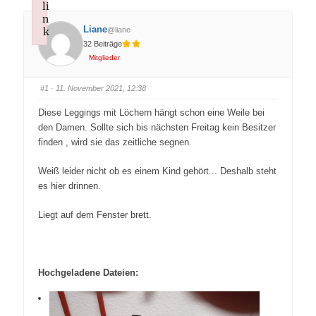
li
n
Liane
k
@liane
32 Beiträge
Failed to initialize plugin: wplink
Mitglieder
#1
· 11. November 2021, 12:38
Diese Leggings mit Löchern hängt schon eine Weile bei
den Damen. Sollte sich bis nächsten Freitag kein Besitzer
finden , wird sie das zeitliche segnen.
Weiß leider nicht ob es einem Kind gehört... Deshalb steht
es hier drinnen.
Liegt auf dem Fenster brett.
Hochgeladene Dateien: