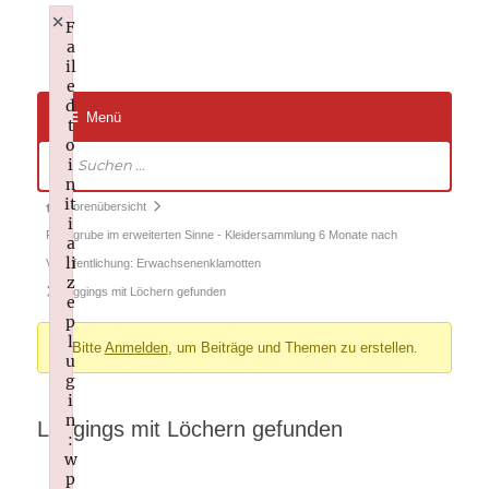
×
F
a
Traditionelle AIKIDO-Schule
il
Rostock e.V. – Aktuelles zum
e
d
Kampfkunsttraining
Menü
t
o
Forum-
i
Navigation
n
it
Forum-
Forenübersicht
i
Breadcrumbs
Fundgrube im erweiterten Sinne - Kleidersammlung 6 Monate nach
a
li
-
Veröffentlichung: Erwachsenenklamotten
z
Sie
Leggings mit Löchern gefunden
e
sind
p
l
Bitte
Anmelden
, um Beiträge und Themen zu erstellen.
hier:
u
g
i
n
Leggings mit Löchern gefunden
:
w
p