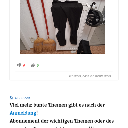
Anklicken
Anklicken
0
0
für
für
Daumen
Daumen
nach
nach
Ich weiß, dass ich nichts weiß
unten.
oben.
RSS-Feed
Viel mehr bunte Themen gibt es nach der
Anmeldung
!
Abonnement der wichtigen Themen oder des